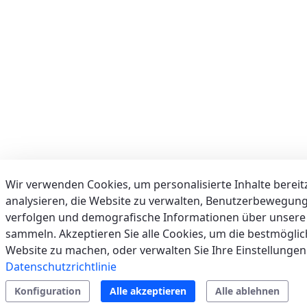
(FROSINONE) - ITALIEN
VIA S. LUCIA, 55, 03025 MONTE SAN GIOVANNI
CAMPANO (FR)
Italien
Telefon:
0775867133
E-Mail:
airservicecsa@hotmail.it
Support
Residential
Split
sales.web.away-
Systems
x
Wir verwenden Cookies, um personalisierte Inhalte bereitz
AIR TECH SERVICE SRLS
analysieren, die Website zu verwalten, Benutzerbewegung
(CATANIA) - ITALIEN
verfolgen und demografische Informationen über unsere
VIA KENNEDY, 38, 95030 SANT'AGATA LI
sammeln. Akzeptieren Sie alle Cookies, um die bestmögli
BATTIATI (CT)
Website zu machen, oder verwalten Sie Ihre Einstellungen
Italien
Datenschutzrichtlinie
Konfiguration
Alle akzeptieren
Alle ablehnen
Telefon:
095 448254
E-Mail:
info@airtechservicesrls.com